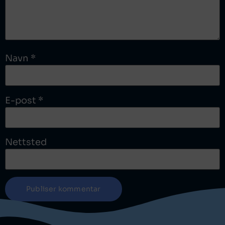
Navn
*
E-post
*
Nettsted