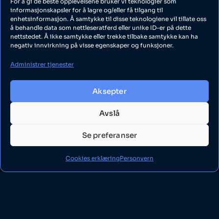
For å gi de beste opplevelsene bruker vi teknologier som
Personvern og cookies
informasjonskapsler for å lagre og/eller få tilgang til
enhetsinformasjon. Å samtykke til disse teknologiene vil tillate oss
Virksomhet
å behandle data som nettleseratferd eller unike ID-er på dette
nettstedet. Å ikke samtykke eller trekke tilbake samtykke kan ha
Portfolio
negativ innvirkning på visse egenskaper og funksjoner.
Kundeportalen
Administrer tjenester
Roadmap
Endringshistorikk
Aksepter
Om oss
Logg inn
Avslå
Kontakt
Se preferanser
Cookies erklæring
Personvern
Neptun Media ASK
Org.nr: 933 364 763
Snøggveien 2, 1263 Oslo, Norge.
Hei@neptunmedia.no
Alle rettigheter reservert ® 2026