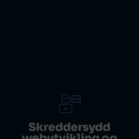
Skreddersydd
webutvikling og