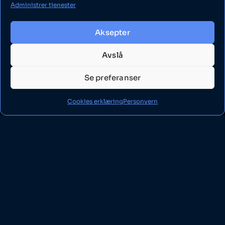
Administrer tjenester
Aksepter
Avslå
Se preferanser
Cookies erklæring
Personvern
Brukervennlig design
(UI/UX)
Vi skaper nettsider som ikke bare er pene å se på,
men som er strategisk bygget for å konvertere
besøkende til kunder.