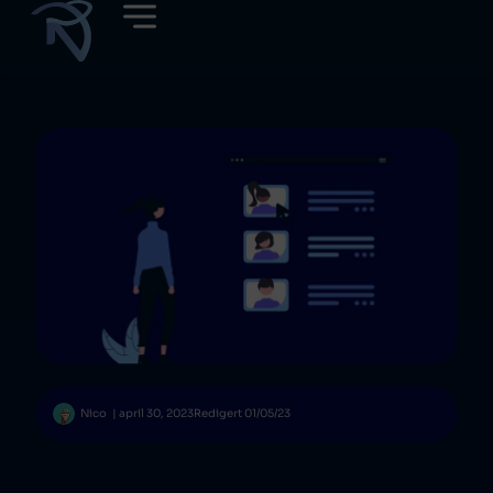
Nico
|
april 30, 2023
Redigert 01/05/23