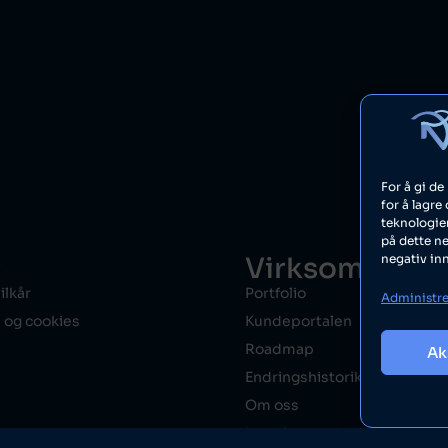
For å gi d
for å lagre
teknologien
på dette ne
r
Virksomhet
negativ in
ilkår
Portfolio
Administre
 og cookies
Kundeportalen
Roadmap
Ak
Endringshistorikk
Om oss
Logg inn