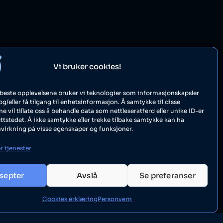
Vi bruker cookies!
e beste opplevelsene bruker vi teknologier som informasjonskapsler
 og/eller få tilgang til enhetsinformasjon. Å samtykke til disse
e vil tillate oss å behandle data som nettleseratferd eller unike ID-er
ttstedet. Å ikke samtykke eller trekke tilbake samtykke kan ha
nvirkning på visse egenskaper og funksjoner.
r tjenester
septer
Avslå
Se preferanser
Cookies erklæring
Personvern